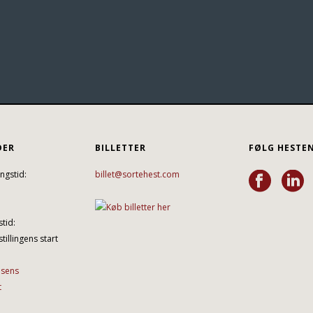
DER
BILLETTER
FØLG HESTE
ngstid:
billet@sortehest.com
tid:
tillingens start
lsens
t