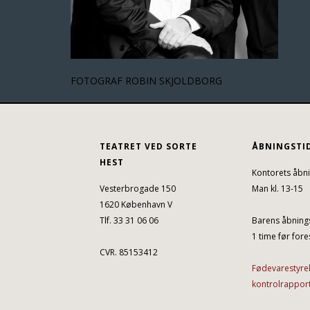
FOTOGRAF ROBIN SKJOLDBORG
TEATRET VED SORTE
ÅBNINGSTI
HEST
Kontorets åbni
Vesterbrogade 150
Man kl. 13-15
1620 København V
Tlf. 33 31 06 06
Barens åbnings
1 time før fores
CVR. 85153412
Fødevarestyre
kontrolrappor