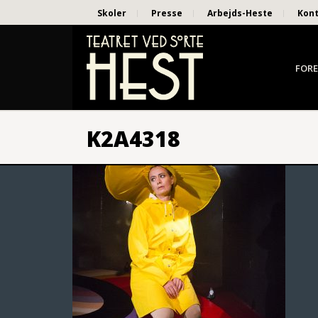
Skoler
Presse
Arbejds-Heste
Kon
FORE
K2A4318