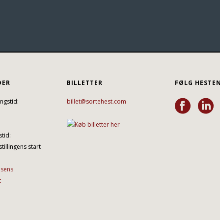
DER
BILLETTER
FØLG HESTE
ngstid:
billet@sortehest.com
tid:
tillingens start
lsens
t