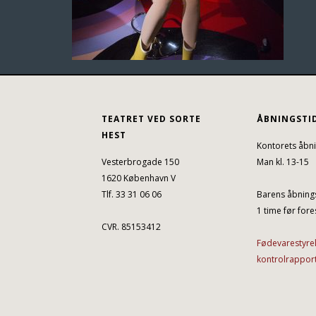
TEATRET VED SORTE
ÅBNINGSTI
HEST
Kontorets åbni
Vesterbrogade 150
Man kl. 13-15
1620 København V
Tlf. 33 31 06 06
Barens åbnings
1 time før fores
CVR. 85153412
Fødevarestyre
kontrolrappor