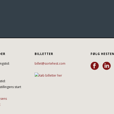
DER
BILLETTER
FØLG HESTE
ngstid:
billet@sortehest.com
tid:
tillingens start
lsens
t