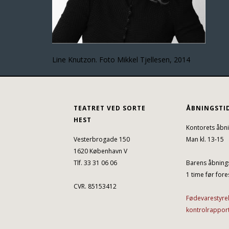
Line Knutzon. Foto Mikkel Tjellesen, 2014
TEATRET VED SORTE
ÅBNINGSTI
HEST
Kontorets åbni
Vesterbrogade 150
Man kl. 13-15
1620 København V
Tlf. 33 31 06 06
Barens åbnings
1 time før fores
CVR. 85153412
Fødevarestyre
kontrolrappor