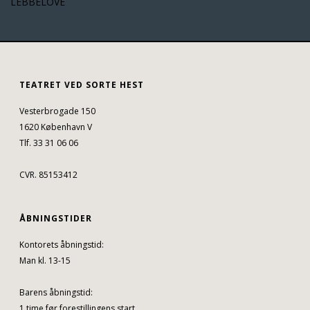
LEBBELOVE
TEATRET VED SORTE HEST
Vesterbrogade 150
1620 København V
Tlf. 33 31 06 06
CVR. 85153412
ÅBNINGSTIDER
Kontorets åbningstid:
Man kl. 13-15
Barens åbningstid:
1 time før forestillingens start