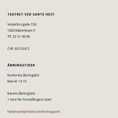
TEATRET VED SORTE HEST
Vesterbrogade 150
1620 København V
Tlf. 33 31 06 06
CVR. 85153412
ÅBNINGSTIDER
Kontorets åbningstid:
Man kl. 13-15
Barens åbningstid:
1 time før forestillingens start
Fødevarestyrelsens kontrolrapport