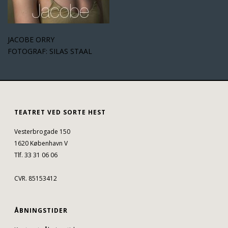
JACOBE ORRY
FOTOGRAF: SILAS STAAL
TEATRET VED SORTE HEST
Vesterbrogade 150
1620 København V
Tlf. 33 31 06 06
CVR. 85153412
ÅBNINGSTIDER