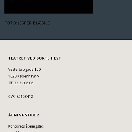
FOTO: JESPER BLÆSILD
TEATRET VED SORTE HEST
Vesterbrogade 150
1620 København V
Tlf. 33 31 06 06
CVR. 85153412
ÅBNINGSTIDER
Kontorets åbningstid: