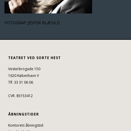
FOTOGRAF JESPER BLÆSILD
TEATRET VED SORTE HEST
Vesterbrogade 150
1620 København V
Tlf. 33 31 06 06
CVR. 85153412
ÅBNINGSTIDER
Kontorets åbningstid: