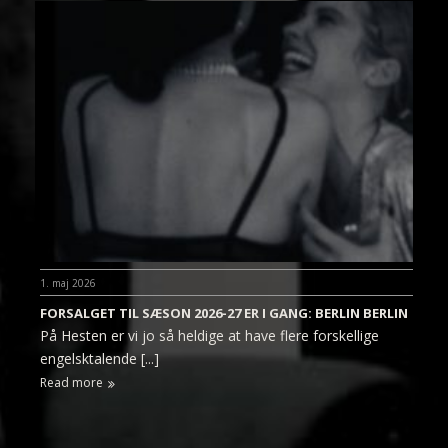
1. maj 2026
FORSALGET TIL SÆSON 2026-27 ER I GANG: BERLIN BERLIN
På Hesten er vi jo så heldige at have flere forskellige
engelsktalende [...]
Read more