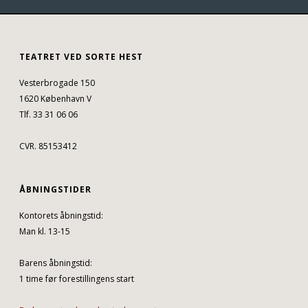
TEATRET VED SORTE HEST
Vesterbrogade 150
1620 København V
Tlf. 33 31 06 06
CVR. 85153412
ÅBNINGSTIDER
Kontorets åbningstid:
Man kl. 13-15
Barens åbningstid:
1 time før forestillingens start