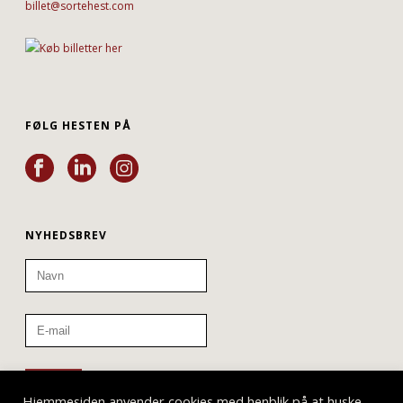
billet@sortehest.com
FØLG HESTEN PÅ
NYHEDSBREV
Hjemmesiden anvender cookies med henblik på at huske