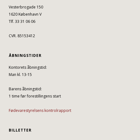
Vesterbrogade 150
1620 København V
Tlf. 33 31 06 06
CVR. 85153412
ÅBNINGSTIDER
Kontorets åbningstid:
Man kl. 13-15
Barens åbningstid:
1 time før forestillingens start
Fødevarestyrelsens kontrolrapport
BILLETTER