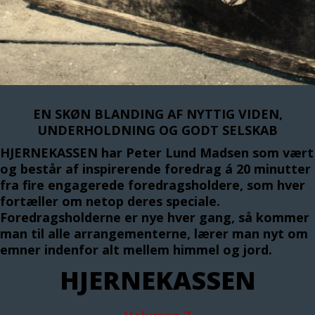
EN SKØN BLANDING AF NYTTIG VIDEN,
UNDERHOLDNING OG GODT SELSKAB
HJERNEKASSEN har Peter Lund Madsen som vært
og består af inspirerende foredrag á 20 minutter
fra fire engagerede foredragsholdere, som hver
fortæller om netop deres speciale.
Foredragsholderne er nye hver gang, så kommer
man til alle arrangementerne, lærer man nyt om
emner indenfor alt mellem himmel og jord.
HJERNEKASSEN