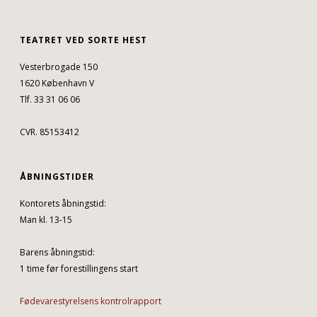
TEATRET VED SORTE HEST
Vesterbrogade 150
1620 København V
Tlf. 33 31 06 06
CVR. 85153412
ÅBNINGSTIDER
Kontorets åbningstid:
Man kl. 13-15
Barens åbningstid:
1 time før forestillingens start
Fødevarestyrelsens kontrolrapport