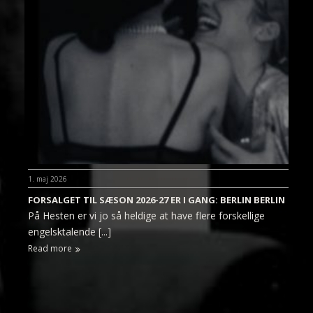
1. maj 2026
FORSALGET TIL SÆSON 2026-27 ER I GANG: BERLIN BERLIN
På Hesten er vi jo så heldige at have flere forskellige
engelsktalende [...]
Read more