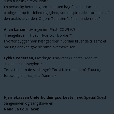
“Den tunesiske revolution”:
En personlig beretning om Tunesien bag facaden. Om den
blodige kamp for frihed og lighed, som inspirerede store dele af
den arabiske verden. Og om Tunesien “på den anden side”.
Allan Larsen
, civilingeniør, Ph.d., COWI A/S
“Hængebroer – Hvad, Hvorfor, Hvordan?”
Hvorfor bygger man hængebroer, hvordan bliver de til samt et
par ting der kan give slemme overraskelser.
Lykke Pedersen,
Overlæge. Psykiatrisk Center Hvidovre.
“Hvad er sindssygdom?”
Tør vi tale om de sindssyge? Tør vi tale med dem? Tabu og
fortrængning i dagens Danmark.
Hjernekassen Underholdningsorkeste
r med Special Guest:
Sangerinden og sangskriveren
Nana La Cour Jacobi