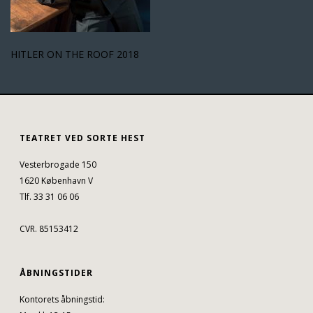
HITLER ON THE ROOF 2018
TEATRET VED SORTE HEST
Vesterbrogade 150
1620 København V
Tlf. 33 31 06 06
CVR. 85153412
ÅBNINGSTIDER
Kontorets åbningstid: