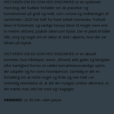
HISTORIEN OM EN SOM HED ENSOMHED er en nyskrevet
monolog, der hudløst fortæller om de prøvelser og
konsekvenser på godt og ondt, som corona og nedlukningen af
samfundet i 2020 har haft for hvert enkelt menneske. Forhold
bliver til forbehold, og særlige hensyn bliver til meget mere end
to meters afstand, psykisk såvel som fysisk. Der er plads til både
håb, sorg og noget om en skitur et sted i alperne, hvor der var
Wham på repeat.
HISTORIEN OM EN SOM HED ENSOMHED er en absurd
komedie, hvor håndsprit, visirer, afstand, øde gader og længslen
efter kærlighed former en række bemærkelsesværdige optrin,
der udspiller sig for vores hovedperson. Samtidig er det en
fortælling om at miste noget og finde sig selv midt i en
smertelig erkendelse af, at det der muligvis smitter allermest, er
det mørke man selv har med sig i bagagen.
VARIGHED:
ca. 60 min. uden pause