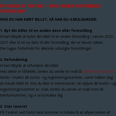
PÅ VEGNE AF TEATRET –
MVH. MARIA VINTERBERG,
TEATERCHEF
HVIS DU HAR KØBT BILLET, SÅ HAR DU 4 MULIGHEDER:
1. Byt din billet til en anden dato eller forestilling
Vi kan tilbyde at bytte din billet til en anden forestilling i sæson 2020-
2021 eller til en ny dato til dén forestilling, der er blevet rykket.
Der tages forbehold for allerede udsolgte forestillinger.
2. Refundering
Vi kan tilbyde at refundere din billet.
Hvis dette er tilfældet, bedes du sende en mail til
billet@sortehest.dk
.
Notér i mailen dit konto- og registreringsnummer, samt hvilken dag
du havde billet til. Hvis du ikke er interesseret i at oplyse dit konto- og
registreringsnummer pr. mail, bedes du sende en mail med dit
telefonnummer, og vi vil kontakte dig.
3. Støt teatret
På Teatret ved Sorte Hest kommer vi måske til at aflyse resten af