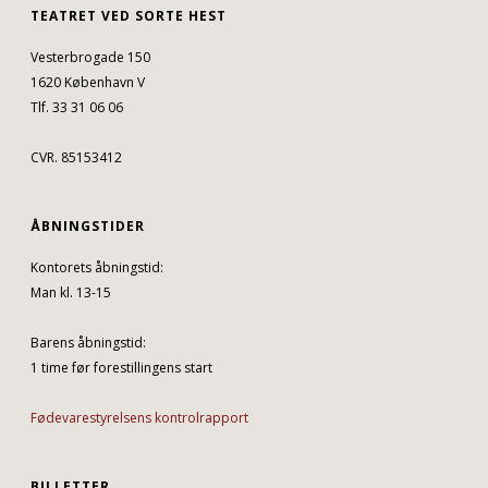
TEATRET VED SORTE HEST
Vesterbrogade 150
1620 København V
Tlf. 33 31 06 06
CVR. 85153412
ÅBNINGSTIDER
Kontorets åbningstid:
Man kl. 13-15
Barens åbningstid:
1 time før forestillingens start
Fødevarestyrelsens kontrolrapport
BILLETTER