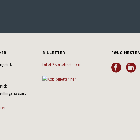
DER
BILLETTER
FØLG HESTE
ngstid:
billet@sortehest.com
tid:
tillingens start
lsens
t