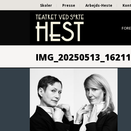
Skoler
Presse
Arbejds-Heste
Kon
FORE
IMG_20250513_16211