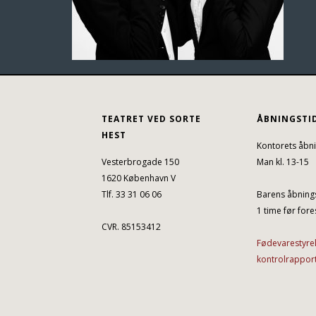
TEATRET VED SORTE
ÅBNINGSTI
HEST
Kontorets åbni
Vesterbrogade 150
Man kl. 13-15
1620 København V
Tlf. 33 31 06 06
Barens åbnings
1 time før fores
CVR. 85153412
Fødevarestyre
kontrolrappor