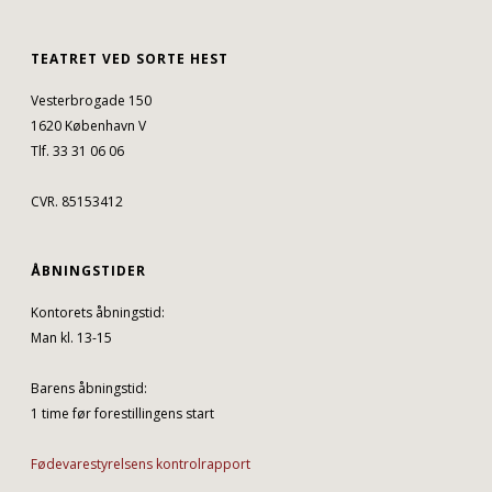
TEATRET VED SORTE HEST
Vesterbrogade 150
1620 København V
Tlf. 33 31 06 06
CVR. 85153412
ÅBNINGSTIDER
Kontorets åbningstid:
Man kl. 13-15
Barens åbningstid:
1 time før forestillingens start
Fødevarestyrelsens kontrolrapport