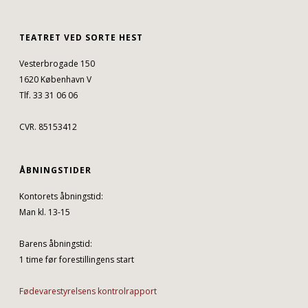
TEATRET VED SORTE HEST
Vesterbrogade 150
1620 København V
Tlf. 33 31 06 06
CVR. 85153412
ÅBNINGSTIDER
Kontorets åbningstid:
Man kl. 13-15
Barens åbningstid:
1 time før forestillingens start
Fødevarestyrelsens kontrolrapport