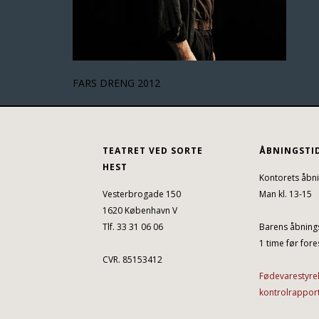
FARS DRENG 2012
TEATRET VED SORTE
ÅBNINGSTI
HEST
Kontorets åbni
Vesterbrogade 150
Man kl. 13-15
1620 København V
Tlf. 33 31 06 06
Barens åbnings
1 time før fores
CVR. 85153412
Fødevarestyre
kontrolrappor