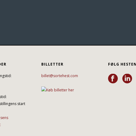
DER
BILLETTER
FØLG HESTE
ngstid:
billet@sortehest.com
tid:
tillingens start
lsens
t