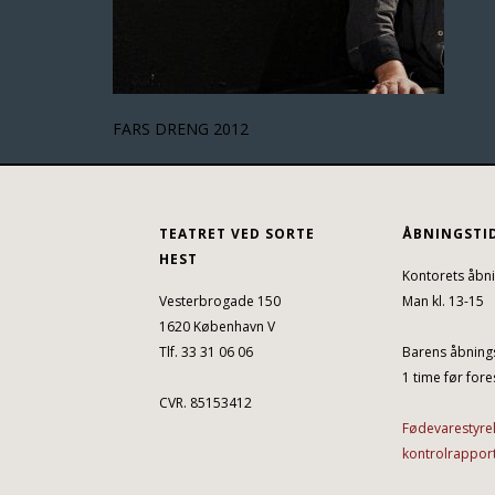
FARS DRENG 2012
TEATRET VED SORTE
ÅBNINGSTI
HEST
Kontorets åbni
Vesterbrogade 150
Man kl. 13-15
1620 København V
Tlf. 33 31 06 06
Barens åbnings
1 time før fores
CVR. 85153412
Fødevarestyre
kontrolrappor