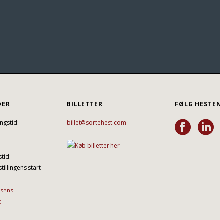
DER
BILLETTER
FØLG HESTE
ngstid:
billet@sortehest.com
tid:
tillingens start
lsens
t