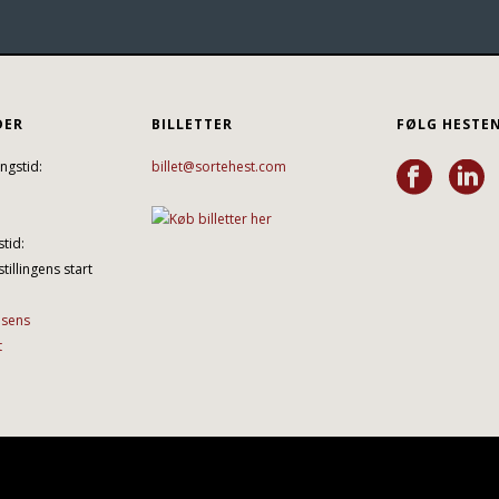
DER
BILLETTER
FØLG HESTE
ngstid:
billet@sortehest.com
tid:
tillingens start
lsens
t