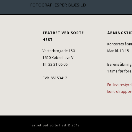
FOTOGRAF JESPER BLÆSILD
TEATRET VED SORTE
ÅBNINGSTI
HEST
Kontorets åbni
Vesterbrogade 150
Man kl. 13-15
1620 København V
Tlf. 33 31 06 06
Barens åbnings
1 time før fores
CVR. 85153412
Fødevarestyre
kontrolrappor
Teatret ved Sorte Hest © 2019