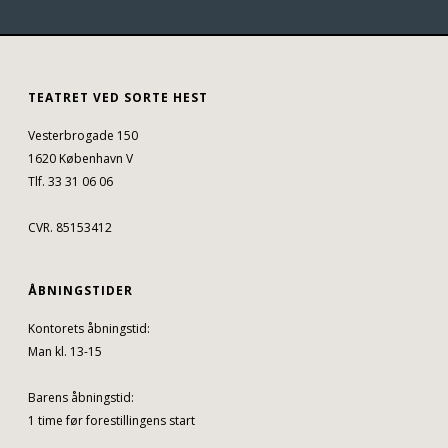
TEATRET VED SORTE HEST
Vesterbrogade 150
1620 København V
Tlf. 33 31 06 06
CVR. 85153412
ÅBNINGSTIDER
Kontorets åbningstid:
Man kl. 13-15
Barens åbningstid:
1 time før forestillingens start