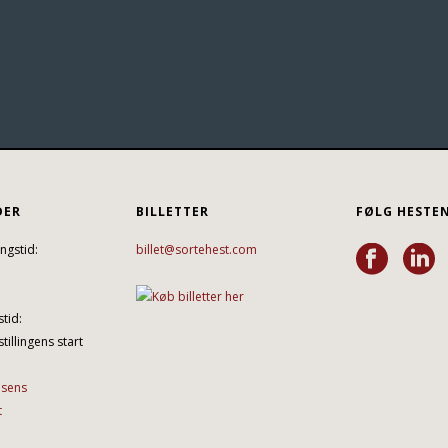
DER
BILLETTER
FØLG HESTE
ngstid:
billet@sortehest.com
tid:
tillingens start
lsens
t