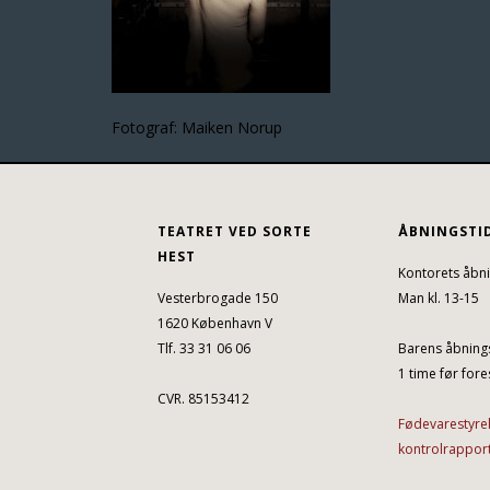
Fotograf: Maiken Norup
TEATRET VED SORTE
ÅBNINGSTI
HEST
Kontorets åbni
Vesterbrogade 150
Man kl. 13-15
1620 København V
Tlf. 33 31 06 06
Barens åbnings
1 time før fores
CVR. 85153412
Fødevarestyre
kontrolrappor