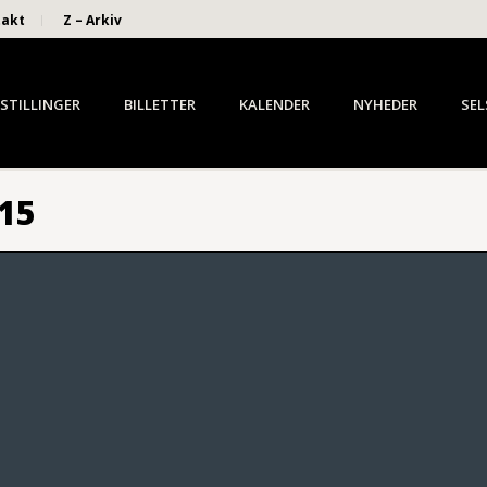
takt
Z – Arkiv
STILLINGER
BILLETTER
KALENDER
NYHEDER
SEL
015