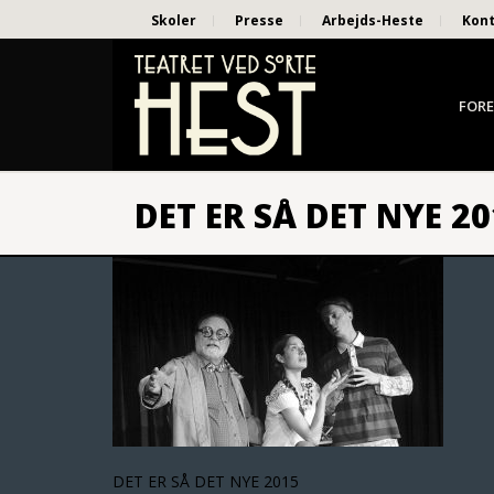
Skoler
Presse
Arbejds-Heste
Kon
FORE
DET ER SÅ DET NYE 2
DET ER SÅ DET NYE 2015