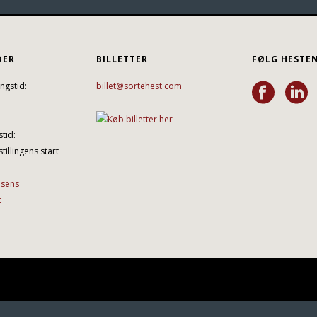
DER
BILLETTER
FØLG HESTE
ngstid:
billet@sortehest.com
tid:
tillingens start
lsens
t