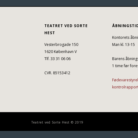
TEATRET VED SORTE
ÅBNINGSTI
HEST
Kontorets åbni
Vesterbrogade 150
Man kl. 13-15
1620 København V
Tlf. 33 31 06 06
Barens åbnings
1 time før fores
CVR. 85153412
Fødevarestyre
kontrolrappor
Teatret ved Sorte Hest © 2019