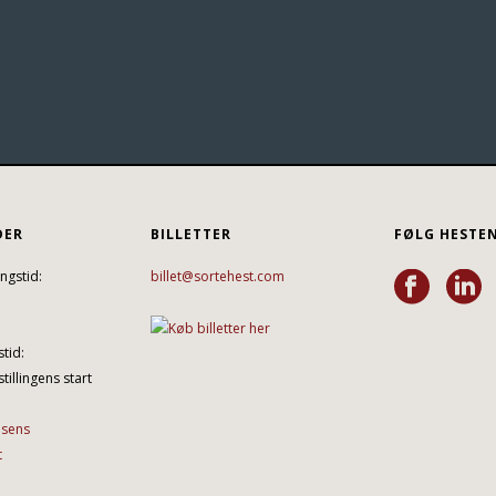
DER
BILLETTER
FØLG HESTE
ngstid:
billet@sortehest.com
tid:
tillingens start
lsens
t