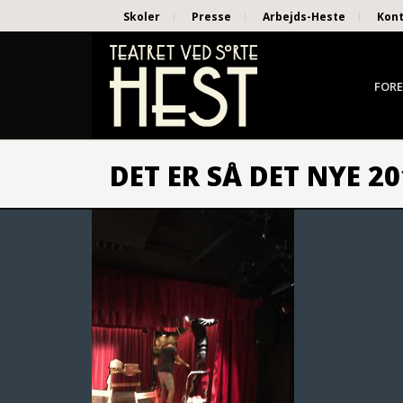
Skoler
Presse
Arbejds-Heste
Kon
FORE
DET ER SÅ DET NYE 2