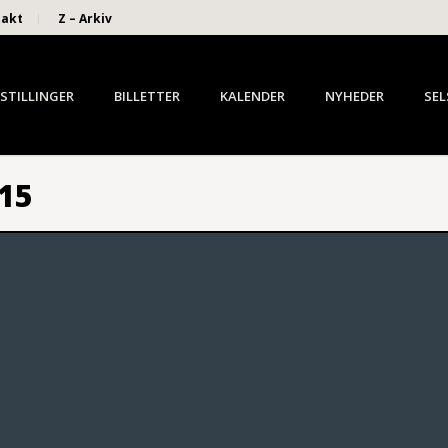
takt
Z – Arkiv
STILLINGER
BILLETTER
KALENDER
NYHEDER
SEL
015