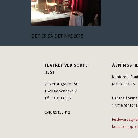
DET ER SÅ DET NYE 2015
TEATRET VED SORTE
ÅBNINGSTI
HEST
Kontorets åbni
Vesterbrogade 150
Man kl. 13-15
1620 København V
Tlf. 33 31 06 06
Barens åbnings
1 time før fores
CVR. 85153412
Fødevarestyre
kontrolrappor