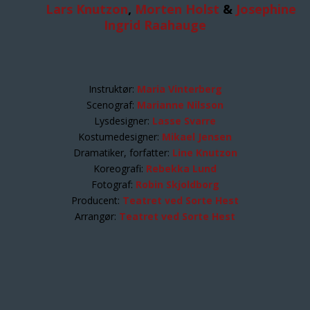
Lars Knutzon
,
Morten Holst
&
Josephine
Ingrid Raahauge
Instruktør:
Maria Vinterberg
Scenograf:
Marianne Nilsson
Lysdesigner:
Lasse Svarre
Kostumedesigner:
Mikael Jensen
Dramatiker, forfatter:
Line Knutzon
Koreografi:
Rebekka Lund
Fotograf:
Robin Skjoldborg
Producent:
Teatret ved Sorte Hest
Arrangør:
Teatret ved Sorte Hest