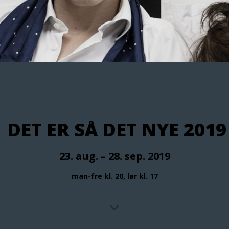
DET ER SÅ DET NYE 2019
23. aug. – 28. sep. 2019
man-fre kl. 20, lør kl. 17