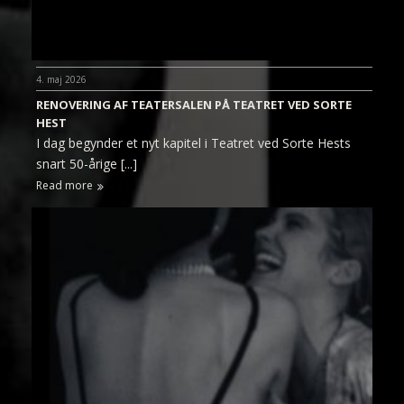
4. maj 2026
RENOVERING AF TEATERSALEN PÅ TEATRET VED SORTE
HEST
I dag begynder et nyt kapitel i Teatret ved Sorte Hests
snart 50-årige [...]
Read more