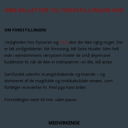
KØB BILLETTER TIL FORESTILLINGEN HER
OM FORESTILLINGEN:
I lejligheden hos Pysseren og
Poul
sker der ikke rigtig noget. Der
er lidt smågnidderier, lidt forsoning, lidt faste ritualer. Men helt
inde i ejendommens rørsystem holder de små depressive
buddhister til, når de ikke er indespærret i en lille, blå æske.
Samfundet udenfor er;angstskabende og truende – og
domineret af de magtfulde og ondskabsfulde nevøer, som
forfølger viceværten hr. Pind pga hans briller.
Forestillingen varer 60 min. uden pause
MEDVIRKENDE