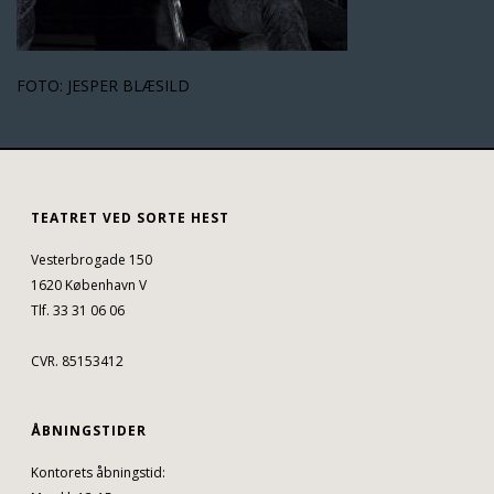
FOTO: JESPER BLÆSILD
TEATRET VED SORTE HEST
Vesterbrogade 150
1620 København V
Tlf. 33 31 06 06
CVR. 85153412
ÅBNINGSTIDER
Kontorets åbningstid: