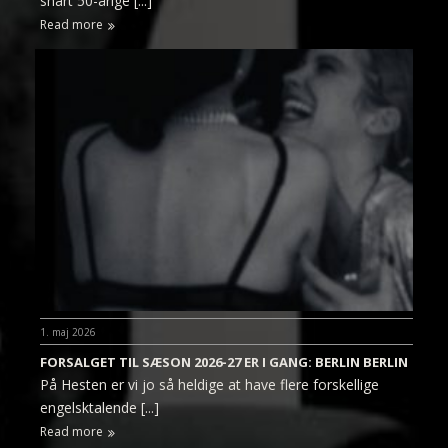
snart 50-årige [...]
Read more
1. maj 2026
FORSALGET TIL SÆSON 2026-27 ER I GANG: BERLIN BERLIN
På Hesten er vi jo så heldige at have flere forskellige
engelsktalende [...]
Read more