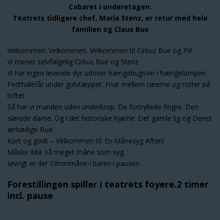
Cabaret i underetagen.
Teatrets tidligere chef, Maria Stenz, er retur med hele
familien og Claus Bue
Velkommen. Velkommen. Velkommen til Cirkuz Bue og Pil!
Vi mener selvfølgelig Cirkus Bue og Stenz
Vi har ingen levende dyr udover hængebugsvin i hængelampen.
Fedthalefår under gulvtæppet. Fnat mellem tæerne og rotter på
loftet.
Så har vi manden uden underkrop. De fortryllede fingre. Den
slørede dame. Og i det historiske hjørne: Det gamle lig og Deres
ærbødige Bue.
Kort og godt – Velkommen til: En Månesyg Aften!
Måske ikke så meget måne som syg.
Iøvrigt er der Citronmåne i baren i pausen.
Forestillingen spiller i teatrets foyere.2 timer
incl. pause