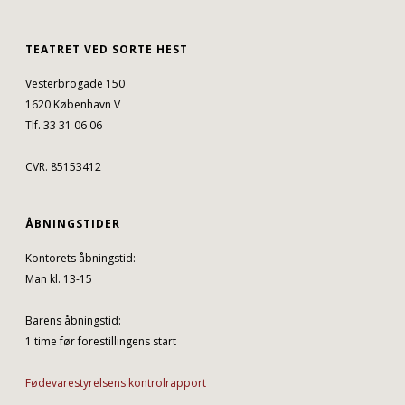
TEATRET VED SORTE HEST
Vesterbrogade 150
1620 København V
Tlf. 33 31 06 06
CVR. 85153412
ÅBNINGSTIDER
Kontorets åbningstid:
Man kl. 13-15
Barens åbningstid:
1 time før forestillingens start
Fødevarestyrelsens kontrolrapport