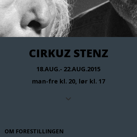
CIRKUZ STENZ
18.AUG.- 22.AUG.2015
man-fre kl. 20, lør kl. 17
OM FORESTILLINGEN