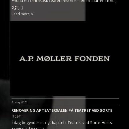
Endnu en fantastisk teatersæson er fem minutter i forbi,
og [...]
Read more
4. maj 2026
RENOVERING AF TEATERSALEN PÅ TEATRET VED SORTE
HEST
I dag begynder et nyt kapitel i Teatret ved Sorte Hests