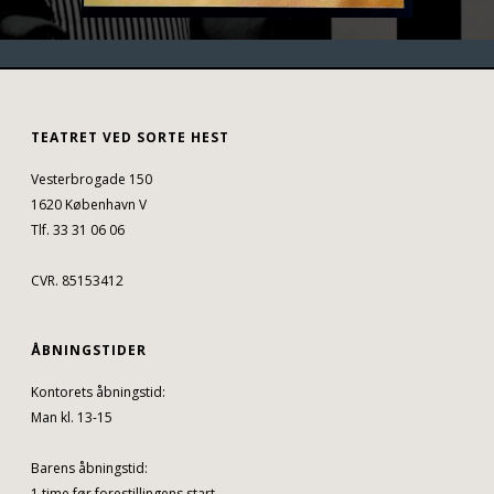
TEATRET VED SORTE HEST
Vesterbrogade 150
1620 København V
Tlf. 33 31 06 06
CVR. 85153412
ÅBNINGSTIDER
Kontorets åbningstid:
Man kl. 13-15
Barens åbningstid:
1 time før forestillingens start