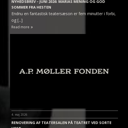
NYHEDSBREV – JUNI 2026: MARIAS MENING OG GOD
SOMMER FRA HESTEN
Endnu en fantastisk teatersæson er fem minutter i forbi,
og [...]
Read more
4. maj 2026
RENOVERING AF TEATERSALEN PÅ TEATRET VED SORTE