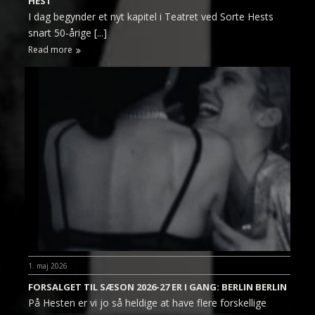
HEST
I dag begynder et nyt kapitel i Teatret ved Sorte Hests
snart 50-årige [...]
Read more
1. maj 2026
FORSALGET TIL SÆSON 2026-27 ER I GANG: BERLIN BERLIN
På Hesten er vi jo så heldige at have flere forskellige