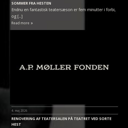
SOMMER FRA HESTEN
Endnu en fantastisk teatersæson er fem minutter i forbi,
og [...]
Read more
4. maj 2026
RENOVERING AF TEATERSALEN PÅ TEATRET VED SORTE
HEST