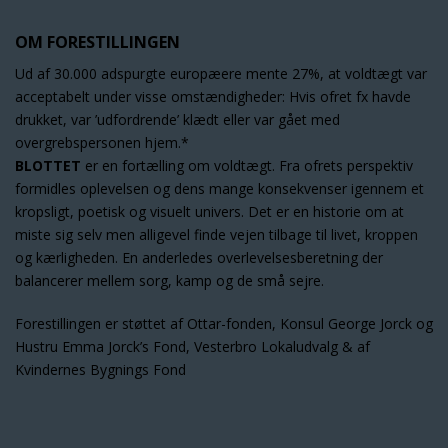
OM FORESTILLINGEN
Ud af 30.000 adspurgte europæere mente 27%, at voldtægt var
acceptabelt under visse omstændigheder: Hvis ofret fx havde
drukket, var ’udfordrende’ klædt eller var gået med
overgrebspersonen hjem.*
BLOTTET
er en fortælling om voldtægt. Fra ofrets perspektiv
formidles oplevelsen og dens mange konsekvenser igennem et
kropsligt, poetisk og visuelt univers. Det er en historie om at
miste sig selv men alligevel finde vejen tilbage til livet, kroppen
og kærligheden. En anderledes overlevelsesberetning der
balancerer mellem sorg, kamp og de små sejre.
Forestillingen er støttet af Ottar-fonden, Konsul George Jorck og
Hustru Emma Jorck’s Fond, Vesterbro Lokaludvalg & af
Kvindernes Bygnings Fond