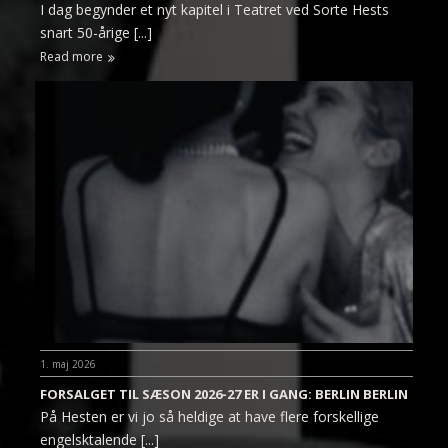
I dag begynder et nyt kapitel i Teatret ved Sorte Hests
snart 50-årige [...]
Read more
1. maj 2026
FORSALGET TIL SÆSON 2026-27 ER I GANG: BERLIN BERLIN
På Hesten er vi jo så heldige at have flere forskellige
engelsktalende [...]