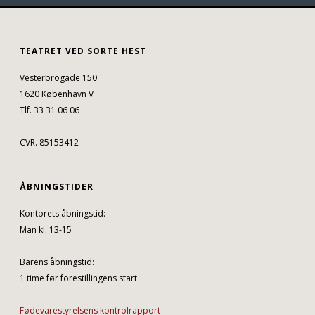
TEATRET VED SORTE HEST
Vesterbrogade 150
1620 København V
Tlf. 33 31 06 06
CVR. 85153412
ÅBNINGSTIDER
Kontorets åbningstid:
Man kl. 13-15
Barens åbningstid:
1 time før forestillingens start
Fødevarestyrelsens kontrolrapport