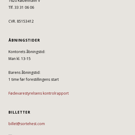
1620 København V
Tlf. 33 31 06 06
CVR. 85153412
ÅBNINGSTIDER
Kontorets åbningstid:
Man kl. 13-15
Barens åbningstid:
1 time før forestillingens start
Fødevarestyrelsens kontrolrapport
BILLETTER
billet@sortehest.com