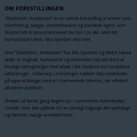
OM FORESTILLINGEN
”Blacklistet i Andalusien” er en satirisk behandling af emner som
overforbrug, skøger, verdenshavene og blandede egern, som
skubber lidt til luksusmennesket der bor i os alle. Med det
humoristiske talent, Mia Sylvester ved roret.
Med ”Blacklistet i Andalusien” har Mia Sylvester og Mette Nørsø
skabt et originalt, humoristisk og velanrettet tag selv bord af
finurlige betragtninger med afsæt i det moderne livs komplekse
udfordringer. Undervejs i monologen trækker Mia rundhåndet
på egne erfaringer med en charmerende selvironi, der effektivt
afvæbner publikum.
Showet så første gang dagens lys i sommerens Kanonhalløj i
Tisvilde, hvor Mia spillede for en udsolgt togvogn alle spilledage
og høstede mange anmelderroser.