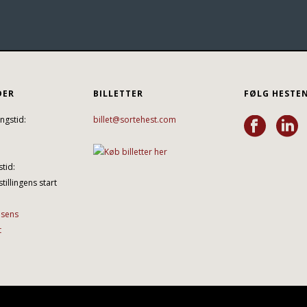
DER
BILLETTER
FØLG HESTE
ngstid:
billet@sortehest.com
tid:
tillingens start
lsens
t