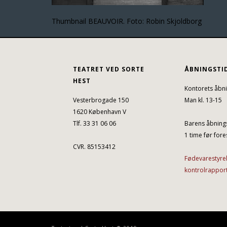
Thumbnail BEAUVOIR. Foto: Robin Skjoldborg
TEATRET VED SORTE
ÅBNINGSTI
HEST
Kontorets åbni
Vesterbrogade 150
Man kl. 13-15
1620 København V
Tlf. 33 31 06 06
Barens åbnings
1 time før fores
CVR. 85153412
Fødevarestyre
kontrolrappor