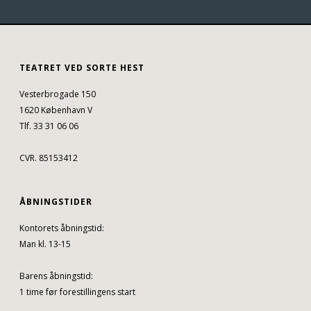
TEATRET VED SORTE HEST
Vesterbrogade 150
1620 København V
Tlf. 33 31 06 06
CVR. 85153412
ÅBNINGSTIDER
Kontorets åbningstid:
Man kl. 13-15
Barens åbningstid:
1 time før forestillingens start