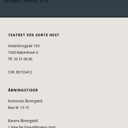
ARTBEAT-PRISEN 2015
TEATRET VED SORTE HEST
Vesterbrogade 150
1620 København V
Tlf. 33 31 06 06
CVR. 85153412
ÅBNINGSTIDER
Kontorets åbningstid:
Man kl. 13-15
Barens åbningstid:
1 time før forestillingens start