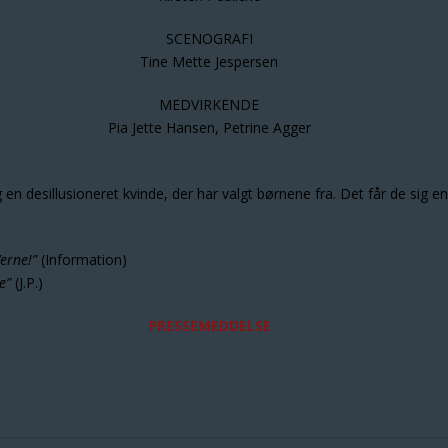
SCENOGRAFI
Tine Mette Jespersen
MEDVIRKENDE
Pia Jette Hansen, Petrine Agger
og en desillusioneret kvinde, der har valgt børnene fra. Det får de sig
’erne!”
(Information)
e”
(J.P.)
PRESSEMEDDELSE