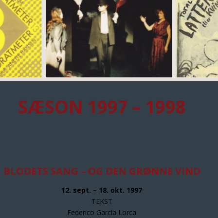
SÆSON 1997 – 1998
BLODETS SANG – OG DEN GRØNNE VIND
12. sept. – 18. okt. 1997
TEKST
Federico García Lorca