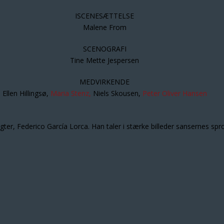
ISCENESÆTTELSE
Malene From
SCENOGRAFI
Tine Mette Jespersen
MEDVIRKENDE
Ellen Hillingsø,
Maria Stenz,
Niels Skousen,
Peter Oliver Hansen
ter, Federico García Lorca. Han taler i stærke billeder sansernes sp