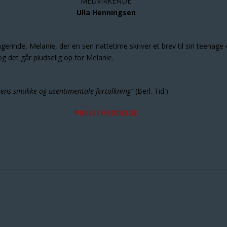
MEDVIRKENDE
Ulla Henningsen
rinde, Melanie, der en sen nattetime skriver et brev til sin teenage-d
g det går pludselig op for Melanie.
gsens smukke og usentimentale fortolkning”
(Berl. Tid.)
PRESSEMEDDELSE