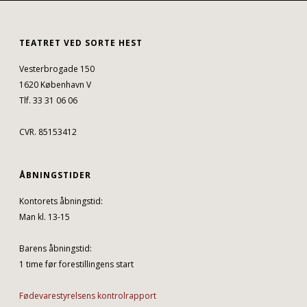
TEATRET VED SORTE HEST
Vesterbrogade 150
1620 København V
Tlf. 33 31 06 06
CVR. 85153412
ÅBNINGSTIDER
Kontorets åbningstid:
Man kl. 13-15
Barens åbningstid:
1 time før forestillingens start
Fødevarestyrelsens kontrolrapport