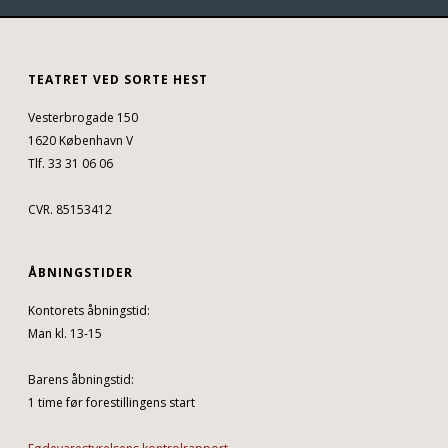
TEATRET VED SORTE HEST
Vesterbrogade 150
1620 København V
Tlf. 33 31 06 06
CVR. 85153412
ÅBNINGSTIDER
Kontorets åbningstid:
Man kl. 13-15
Barens åbningstid:
1 time før forestillingens start