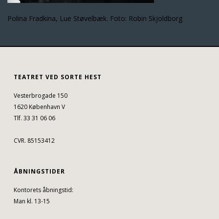
Polina Fradkina, Lue Støvelbæk. Foto: Robin Skjoldborg
TEATRET VED SORTE HEST
Vesterbrogade 150
1620 København V
Tlf. 33 31 06 06
CVR. 85153412
ÅBNINGSTIDER
Kontorets åbningstid:
Man kl. 13-15