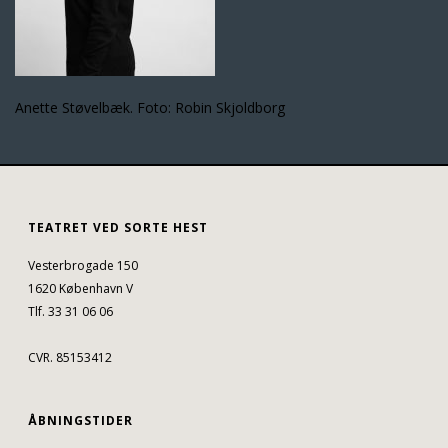
Anette Støvelbæk. Foto: Robin Skjoldborg
TEATRET VED SORTE HEST
Vesterbrogade 150
1620 København V
Tlf. 33 31 06 06
CVR. 85153412
ÅBNINGSTIDER