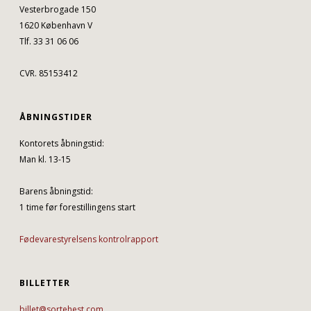
Vesterbrogade 150
1620 København V
Tlf. 33 31 06 06
CVR. 85153412
ÅBNINGSTIDER
Kontorets åbningstid:
Man kl. 13-15
Barens åbningstid:
1 time før forestillingens start
Fødevarestyrelsens kontrolrapport
BILLETTER
billet@sortehest.com