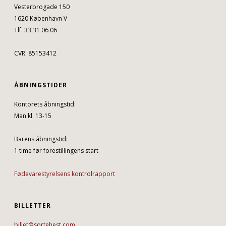
Vesterbrogade 150
1620 København V
Tlf. 33 31 06 06
CVR. 85153412
ÅBNINGSTIDER
Kontorets åbningstid:
Man kl. 13-15
Barens åbningstid:
1 time før forestillingens start
Fødevarestyrelsens kontrolrapport
BILLETTER
billet@sortehest.com