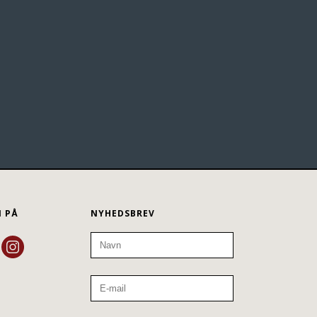
N PÅ
NYHEDSBREV