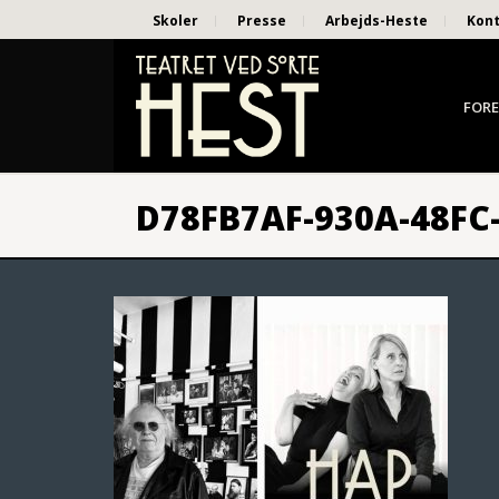
Skoler
Presse
Arbejds-Heste
Kon
FORE
D78FB7AF-930A-48FC