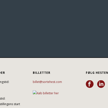
DER
BILLETTER
FØLG HESTE
ngstid:
billet@sortehest.com
tid:
tillingens start