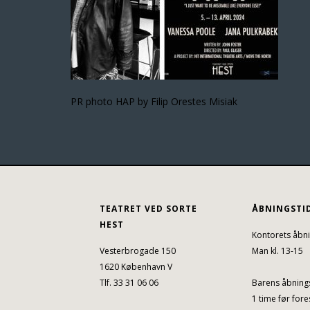
PR photo HAP by Filip Orestes Misiak
TEATRET VED SORTE
ÅBNINGSTI
HEST
Kontorets åbni
Vesterbrogade 150
Man kl. 13-15
1620 København V
Tlf. 33 31 06 06
Barens åbnings
1 time før fores