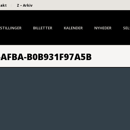
takt
Z – Arkiv
STILLINGER
BILLETTER
KALENDER
NYHEDER
SEL
-AFBA-B0B931F97A5B