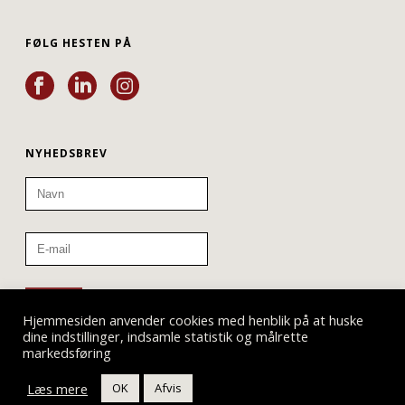
FØLG HESTEN PÅ
NYHEDSBREV
Hjemmesiden anvender cookies med henblik på at huske
dine indstillinger, indsamle statistik og målrette
markedsføring
Læs mere
OK
Afvis
Teatret ved Sorte Hest © 2019