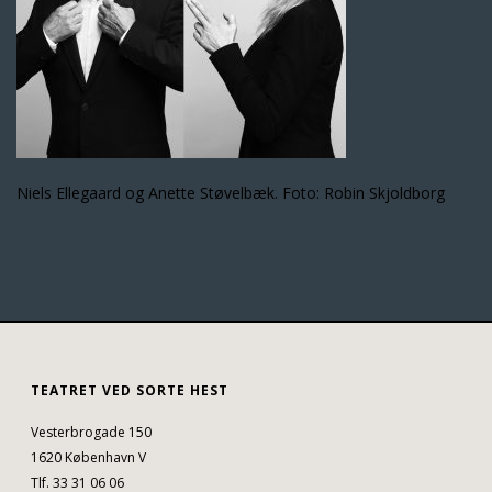
Niels Ellegaard og Anette Støvelbæk. Foto: Robin Skjoldborg
TEATRET VED SORTE HEST
Vesterbrogade 150
1620 København V
Tlf. 33 31 06 06