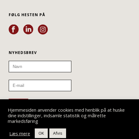
FØLG HESTEN PÅ
NYHEDSBREV
Hjemmesiden anvender cookies med henblik på at huske
dine indstillinger, indsamle statistik og målrette
markedsføring
Læs mere
OK
Afvis
Teatret ved Sorte Hest © 2019