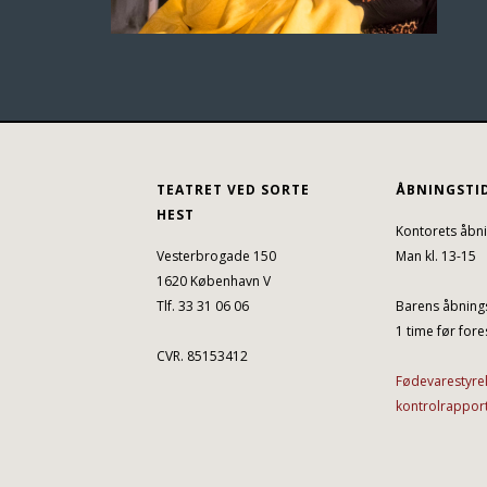
TEATRET VED SORTE
ÅBNINGSTI
HEST
Kontorets åbni
Vesterbrogade 150
Man kl. 13-15
1620 København V
Tlf. 33 31 06 06
Barens åbnings
1 time før fores
CVR. 85153412
Fødevarestyre
kontrolrappor