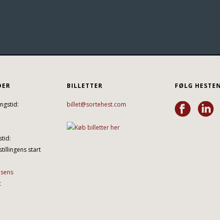
DER
BILLETTER
FØLG HESTE
ngstid:
billet@sortehest.com
tid:
tillingens start
lsens
t