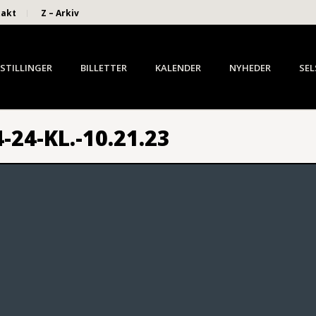
takt
Z – Arkiv
STILLINGER
BILLETTER
KALENDER
NYHEDER
SEL
24-KL.-10.21.23