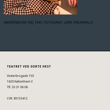
MARIENBORG NEJ TAK!, FOTOGRAF: LARS GRUNWALD
TEATRET VED SORTE HEST
Vesterbrogade 150
1620 København V
Tlf. 33 31 06 06
CVR. 85153412