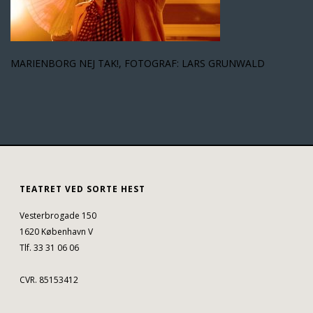
MARIENBORG NEJ TAK!, FOTOGRAF: LARS GRUNWALD
TEATRET VED SORTE HEST
Vesterbrogade 150
1620 København V
Tlf. 33 31 06 06
CVR. 85153412