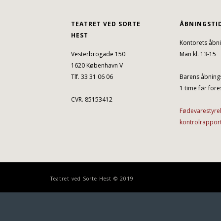
TEATRET VED SORTE
ÅBNINGSTI
HEST
Kontorets åbni
Vesterbrogade 150
Man kl. 13-15
1620 København V
Tlf. 33 31 06 06
Barens åbnings
1 time før fores
CVR. 85153412
Fødevarestyre
kontrolrappor
Teatret ved Sorte Hest © 2019