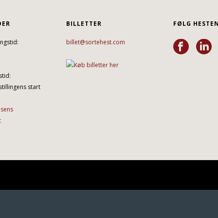
DER
BILLETTER
FØLG HESTE
ngstid:
billet@sortehest.com
tid:
tillingens start
lsens
t